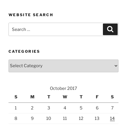
WEBSITE SEARCH
Search
Search
for:
CATEGORIES
Categories
October 2017
S
M
T
W
T
F
S
1
2
3
4
5
6
7
8
9
10
11
12
13
14