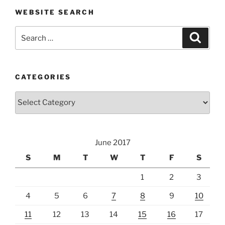
WEBSITE SEARCH
Search
Search
for:
CATEGORIES
Categories
June 2017
S
M
T
W
T
F
S
1
2
3
4
5
6
7
8
9
10
11
12
13
14
15
16
17